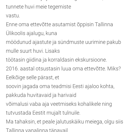
tunnete huvi meie tegemiste
vastu.
Enne oma ettevõtte asutamist õppisin Tallinna
Ülikoolis ajalugu, kuna
möödunud ajastute ja sündmuste uurimine pakub
mulle suurt huvi. Lisaks
töötasin giidina ja korraldasin ekskursioone.
2016. aastal otsustasin luua oma ettevõtte. Miks?
Eelkõige selle pärast, et
soovin jagada oma teadmisi Eesti ajaloo kohta,
pakkuda huvitavaid ja harivaid
võimalusi vaba aja veetmiseks kohalikele ning
tutvustada Eestit mujalt tulnuile.
Ma tahaksin, et peale jalutuskäiku meiega, olgu siis
Tallinna vanalinna tänavail