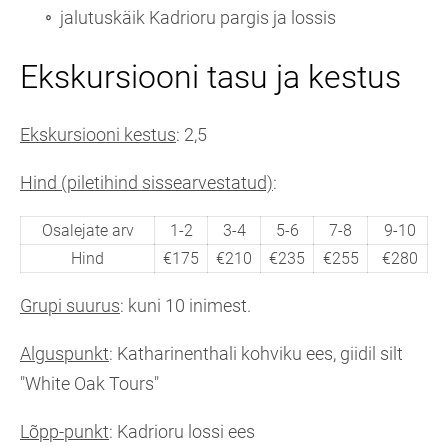
jalutuskäik Kadrioru pargis ja lossis
Ekskursiooni tasu ja kestus
Ekskursiooni kestus
: 2,5
Hind (piletihind sissearvestatud)
:
Osalejate arv
1-2
3-4
5-6
7-8
9-10
Hind
€175
€210
€235
€255
€280
Grupi suurus
: kuni 10 inimest.
Alguspunkt
: Katharinenthali kohviku ees, giidil silt
"White Oak Tours"
Lõpp-punkt
: Kadrioru lossi ees