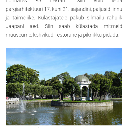
hõlmates 85 hektarit. Siin võib leida
pargiarhitektuuri 17. kuni 21. sajandini, paljusid linnu
ja taimeliike. Külastajatele pakub silmailu rahulik
Jaapani aed. Siin saab külastada mitmeid
muuseume, kohvikud, restorane ja piknikku pidada.