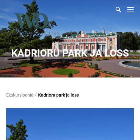
KADRIORU PARK JA LOSS
/
Ekskursioonid
Kadrioru park ja loss