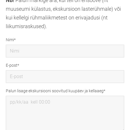
NB!
Palun märkige ära, kui teil on erisoove (nt
muuseumi külastus, ekskursioon lasterühmale) või
kui kellelgi rühmaliikmetest on erivajadusi (nt
liikumisraskused).
Nimi
E-post
Palun lisage ekskursiooni soovitud kuupäev ja kellaaeg