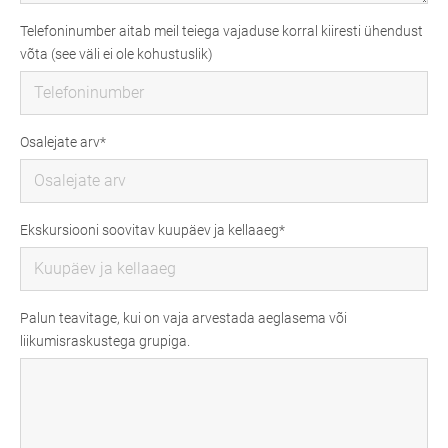
Telefoninumber aitab meil teiega vajaduse korral kiiresti ühendust
võta (see väli ei ole kohustuslik)
Osalejate arv
Ekskursiooni soovitav kuupäev ja kellaaeg
Palun teavitage, kui on vaja arvestada aeglasema või
liikumisraskustega grupiga.