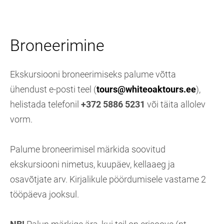
Broneerimine
Ekskursiooni broneerimiseks palume võtta
ühendust e-posti teel (
tours@whiteoaktours.ee
),
helistada telefonil
+372 5886 5231
või täita allolev
vorm.
Palume broneerimisel märkida soovitud
ekskursiooni nimetus, kuupäev, kellaaeg ja
osavõtjate arv. Kirjalikule pöördumisele vastame 2
tööpäeva jooksul.