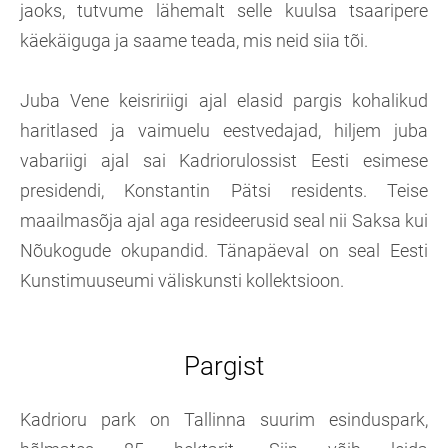
jaoks, tutvume lähemalt selle kuulsa tsaaripere
käekäiguga ja saame teada, mis neid siia tõi.
Juba Vene keisririigi ajal elasid pargis kohalikud
haritlased ja vaimuelu eestvedajad, hiljem juba
vabariigi ajal sai Kadriorulossist Eesti esimese
presidendi, Konstantin Pätsi residents. Teise
maailmasõja ajal aga resideerusid seal nii Saksa kui
Nõukogude okupandid. Tänapäeval on seal Eesti
Kunstimuuseumi väliskunsti kollektsioon.
Pargist
Kadrioru park on Tallinna suurim esinduspark,