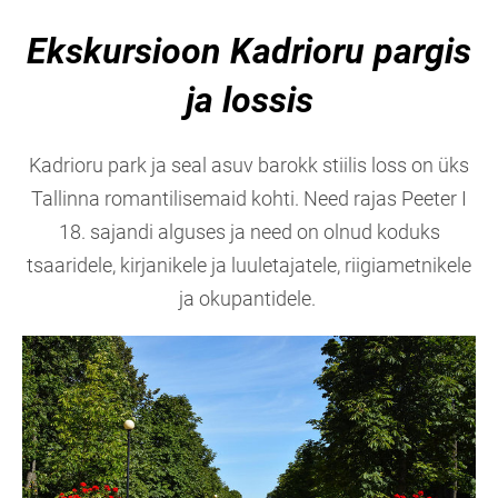
Ekskursioon Kadrioru pargis
ja lossis
Kadrioru park ja seal asuv barokk stiilis loss on üks
Tallinna romantilisemaid kohti. Need rajas Peeter I
18. sajandi alguses ja need on olnud koduks
tsaaridele, kirjanikele ja luuletajatele, riigiametnikele
ja okupantidele.