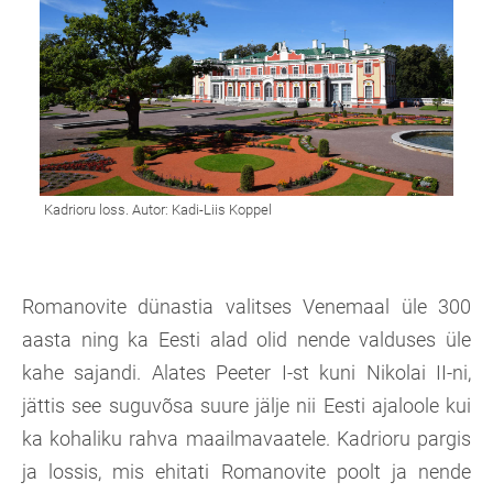
Romanovite dünastia valitses Venemaal üle 300
aasta ning ka Eesti alad olid nende valduses üle
kahe sajandi. Alates Peeter I-st kuni Nikolai II-ni,
jättis see suguvõsa suure jälje nii Eesti ajaloole kui
ka kohaliku rahva maailmavaatele. Kadrioru pargis
ja lossis, mis ehitati Romanovite poolt ja nende