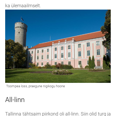
ka ülemaailmselt.
All-linn
Tallinna tähtsaim piirkond oli all-linn. Siin olid turg ja