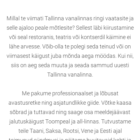
Millal te viimati Tallinna vanalinnas ringi vaatasite ja
selle ajaloo peale mõtlesite? Sellest läbi kiirustamine
või seal restoranis, teatris või kontserdil käimine ei
lähe arvesse. Võib-olla te polegi seda teinud või on
viimasest käigust juba mõnda aega möödas. Kui nii,
siis on aeg seda muuta ja seada sammud uuesti
Tallinna vanalinna.
Me pakume professionaalset ja lõbusat
avastusretke ning asjatundlikke giide. Võtke kaasa
sõbrad ja tuttavad ning saage osa meeldejäävast
jalutuskäigust Toompeal ja all-linnas. Tutvustame
teile Taani, Saksa, Rootsi, Vene ja Eesti ajal