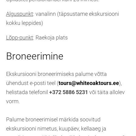
Alguspunkt
: vanalinn (täpsustame ekskursiooni
kokku leppides)
Lõpp-punkt
: Raekoja plats
Broneerimine
Ekskursiooni broneerimiseks palume võtta
ühendust e-posti teel (
tours@whiteoaktours.ee
),
helistada telefonil
+372 5886 5231
või täita allolev
vorm.
Palume broneerimisel märkida soovitud
ekskursiooni nimetus, kuupäev, kellaaeg ja