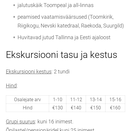
jalutuskäik Toompeal ja all-linnas
peamised vaatamisväärsused (Toomkirik,
Riigikogu, Nevski katedraal, Raekoda, Suurgild)
Huvitavad jutud Tallinna ja Eesti ajaloost
Ekskursiooni tasu ja kestus
Ekskursiooni kestus
: 2 tundi
Hind
:
Osalejate arv
1-10
11-12
13-14
15-16
Hind
€130
€140
€150
€160
Grupi suurus
: kuni 16 inimest.
Õpilastel/pensionäridel kuni 25 inimest.