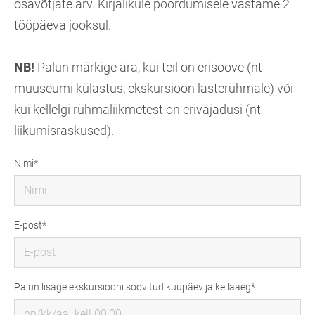
osavõtjate arv. Kirjalikule pöördumisele vastame 2
tööpäeva jooksul.
NB!
Palun märkige ära, kui teil on erisoove (nt
muuseumi külastus, ekskursioon lasterühmale) või
kui kellelgi rühmaliikmetest on erivajadusi (nt
liikumisraskused).
Nimi
E-post
Palun lisage ekskursiooni soovitud kuupäev ja kellaaeg