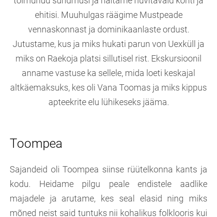
toimunud sündmusi ja näitame huvitavaid kohti ja
ehitisi. Muuhulgas räägime Mustpeade
vennaskonnast ja dominikaanlaste ordust.
Jutustame, kus ja miks hukati parun von Uexküll ja
miks on Raekoja platsi sillutisel rist. Ekskursioonil
anname vastuse ka sellele, mida loeti keskajal
altkäemaksuks, kes oli Vana Toomas ja miks kippus
apteekrite elu lühikeseks jääma.
Toompea
Sajandeid oli Toompea siinse rüütelkonna kants ja
kodu. Heidame pilgu peale endistele aadlike
majadele ja arutame, kes seal elasid ning miks
mõned neist said tuntuks nii kohalikus folklooris kui